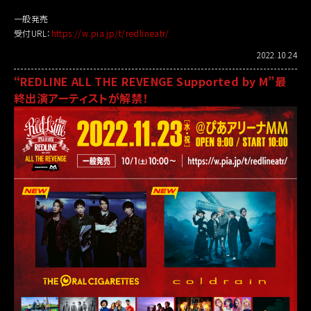
一般発売
受付URL：
https://w.pia.jp/t/redlineatr/
2022.10.24
“REDLINE ALL THE REVENGE Supported by M”最
終出演アーティストが解禁！