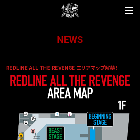
HOME
NEWS
NEWS
HISTORY
ARTIST
REDLINE ALL THE REVENGE エリアマップ解禁！
TICKETS
NOTICE
FAQ
ACCESS
GOODS