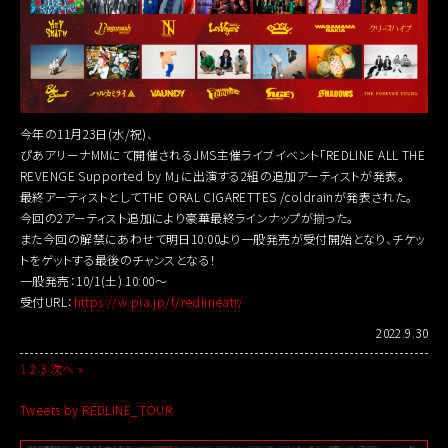
今年の11月23日(水/祝)、
ぴあアリーナMMにて開催されるJMS主催ライブイベント「REDLINE ALL THE
REVENGE Supported by M」に出演する2組の追加アーティストが発表。
最終アーティストとしてTHE ORAL CIGARETTES /coldrainが発表された。
今回の2アーティスト追加により豪華最終ラインナップが揃った。
また今回の解禁にあわせて明日10:00より一般発売が受付開始となり、チケッ
トをゲットする最後のチャンスとなる！
一般発売：10/1(土) 10:00〜
受付URL：
https://w.pia.jp/t/redlineatr/
2022.9.30
1
2
3
次へ »
Tweets by REDLINE_TOUR